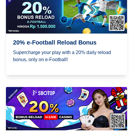
20% e-Football Reload Bonus
Supercharge your play with a 20% daily reload
bonus, only on e-Football!