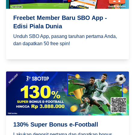
Freebet Member Baru SBO App -
Edisi Piala Dunia
Unduh SBO App, pasang taruhan pertama Anda,
dan dapatkan 50 free spin!
130% Super Bonus e-Football
Lakukan deposit pertama dan dapatkan bonus