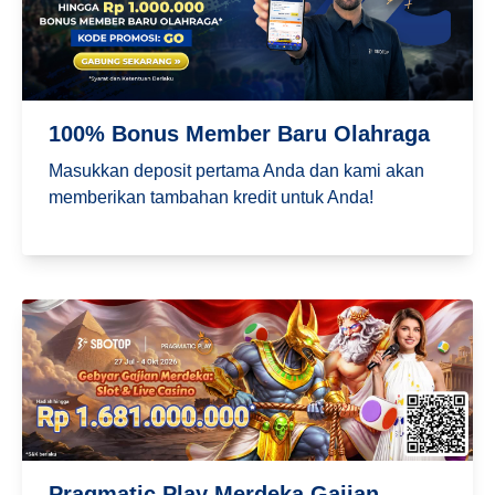
100% Bonus Member Baru Olahraga
Masukkan deposit pertama Anda dan kami akan
memberikan tambahan kredit untuk Anda!
Pragmatic Play Merdeka Gajian