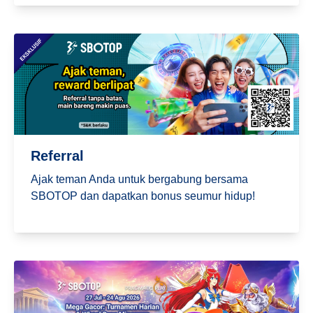
Referral
Ajak teman Anda untuk bergabung bersama
SBOTOP dan dapatkan bonus seumur hidup!