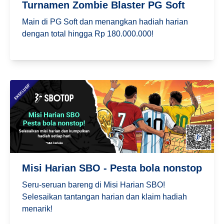
Turnamen Zombie Blaster PG Soft
Main di PG Soft dan menangkan hadiah harian
dengan total hingga Rp 180.000.000!
Misi Harian SBO - Pesta bola nonstop
Seru-seruan bareng di Misi Harian SBO!
Selesaikan tantangan harian dan klaim hadiah
menarik!