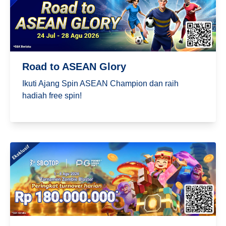
Road to ASEAN Glory
Ikuti Ajang Spin ASEAN Champion dan raih
hadiah free spin!