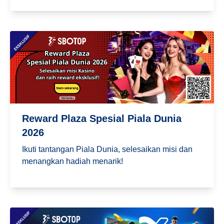
Reward Plaza Spesial Piala Dunia
2026
Ikuti tantangan Piala Dunia, selesaikan misi dan
menangkan hadiah menarik!