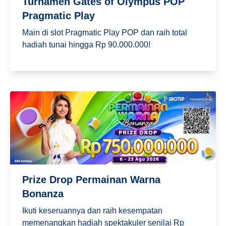
Turnamen Gates of Olympus POP
Pragmatic Play
Main di slot Pragmatic Play POP dan raih total
hadiah tunai hingga Rp 90.000.000!
Prize Drop Permainan Warna
Bonanza
Ikuti keseruannya dan raih kesempatan
memenangkan hadiah spektakuler senilai Rp