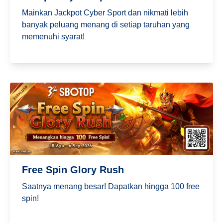
Mainkan Jackpot Cyber Sport dan nikmati lebih
banyak peluang menang di setiap taruhan yang
memenuhi syarat!
Free Spin Glory Rush
Saatnya menang besar! Dapatkan hingga 100 free
spin!